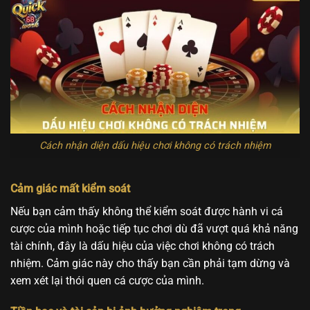
Cách nhận diện dấu hiệu chơi không có trách nhiệm
Cảm giác mất kiểm soát
Nếu bạn cảm thấy không thể kiểm soát được hành vi cá
cược của mình hoặc tiếp tục chơi dù đã vượt quá khả năng
tài chính, đây là dấu hiệu của việc chơi không có trách
nhiệm. Cảm giác này cho thấy bạn cần phải tạm dừng và
xem xét lại thói quen cá cược của mình.