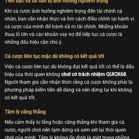
Tiền bạc và tài sản bị ảnh hưởng nghiêm trọng
Khi cá cược ảnh hưởng nghiêm trọng đến tài chính cá
nhân, bạn cần nhận thức và tìm cách điều chỉnh lại hành vi
cá cược của mình để tránh rủi ro tài chính. Những khoản
thua lỗ lớn và các khoản vay nợ để tiếp tục cá cược là
những dấu hiệu cần chú ý.
Cá cược liên tục mặc dù không có kết quả tốt
Việc cá cược liên tục dù không đạt kết quả tốt có thể là dấu
hiệu của thói quen không
chơi có trách nhiệm QUICK68
.
Người tham gia cần nhận thức rằng cá cược không phải là
phương pháp kiếm tiền dễ dàng và nên dừng lại khi không
có kết quả tốt.
Tâm lý căng thẳng
Nếu cảm thấy lo lắng hoặc căng thẳng khi tham gia cá
cược, người chơi nên tạm dừng và xem xét lại thói quen
chơi của mình. Tâm lý không ổn định là một trong những