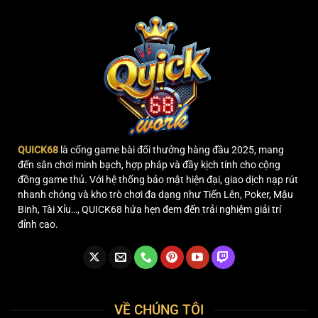
QUICK68
là cổng game bài đổi thưởng hàng đầu 2025, mang
đến sân chơi minh bạch, hợp pháp và đầy kịch tính cho cộng
đồng game thủ. Với hệ thống bảo mật hiện đại, giao dịch nạp rút
nhanh chóng và kho trò chơi đa dạng như Tiến Lên, Poker, Mậu
Binh, Tài Xỉu…, QUICK68 hứa hẹn đem đến trải nghiệm giải trí
đỉnh cao.
VỀ CHÚNG TÔI