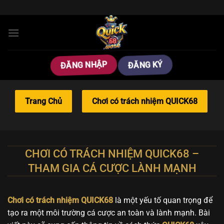
Bỏ
qua
nội
dung
ĐĂNG NHẬP
ĐĂNG KÝ
Trang Chủ
Chơi có trách nhiệm QUICK68
CHƠI CÓ TRÁCH NHIỆM QUICK68 –
THAM GIA CÁ CƯỢC LÀNH MẠNH
Chơi có trách nhiệm QUICK68
là một yếu tố quan trọng để
tạo ra một môi trường cá cược an toàn và lành mạnh. Bài