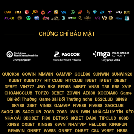
CHỨNG CHỈ BẢO MẬT
QUICK68
GOWIN
MMWIN
GAMVIP
GOLD88
SUNWIN
SUNWIN20
KUBET
KUBET77
HIT CLUB
HITCLUB
I9BET
I9 BET
DEBET
DEBET
VIN777
JBO
BK8
RED88
MIBET
VN88
T88
R88
XVIP
CHOANGCLUB
TOPZO
DEBET
ZOWIN
AE888
XOCDIA88
Game
Bài Đổi Thưởng
Game Bài Đổi Thưởng
nohu
B52CLUB
SIN88
SKY88
ZBET
VIN88
GAMVIP
FIVE88
FIVE88
SAOCLUB
SAOCLUB
SAOCLUB
ZO88
ZO88
IWIN
IWIN
NHÀ CÁI UY TÍN
KÈO
NHÀ CÁI
SBOBET
FI88
BET365
8KBET
DA88
TIPCLUB
888B
XIN88
OXBET
KING88
69VN
NHATVIP
HELLO88
KINGFUN
GEMWIN
ONBET
WW88
ONBET
ONBET
C54
V9BET
HB88