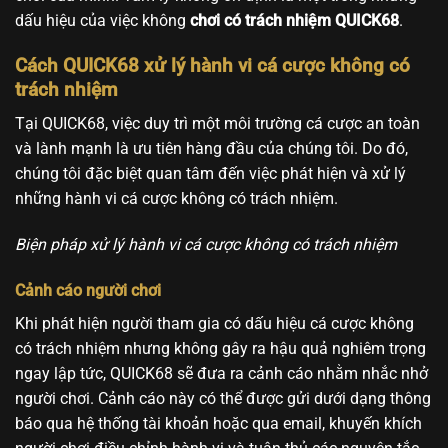
dấu hiệu của việc không
chơi có trách nhiệm QUICK68
.
Cách QUICK68 xử lý hành vi cá cược không có
trách nhiệm
Tại QUICK68, việc duy trì một môi trường cá cược an toàn
và lành mạnh là ưu tiên hàng đầu của chúng tôi. Do đó,
chúng tôi đặc biệt quan tâm đến việc phát hiện và xử lý
những hành vi cá cược không có trách nhiệm.
Biện pháp xử lý hành vi cá cược không có trách nhiệm
Cảnh cáo người chơi
Khi phát hiện người tham gia có dấu hiệu cá cược không
có trách nhiệm nhưng không gây ra hậu quả nghiêm trọng
ngay lập tức, QUICK68 sẽ đưa ra cảnh cáo nhằm nhắc nhở
người chơi. Cảnh cáo này có thể được gửi dưới dạng thông
báo qua hệ thống tài khoản hoặc qua email, khuyến khích