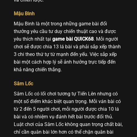
Mậu Binh
Mậu Binh là một trong những game bài đổi
thưởng yêu cầu tư duy chiến thuật cao và được
yêu thích nhất tại
g
ame bài QUICK68
. Mỗi người
chơi sẽ được chia 13 lá bài và phải sắp xếp thành
3 chi theo thứ tự từ mạnh đến yếu. Việc sắp xếp
bài một cách hợp lý sẽ ảnh hưởng trực tiếp đến
khả năng chiến thắng.
Sâm Lốc
Sâm Lốc có lối chơi tương tự Tiến Lên nhưng có
một số điểm khác biệt quan trọng. Mỗi ván bài có
từ 2 đến 5 người chơi, mỗi người được chia 10 lá
bài và có nhiệm vụ đánh hết bài trước đối thủ.
Luật chơi của Sâm Lốc không quan trọng chất bài,
chỉ cần quân bài lớn hơn có thể chặn quân bài