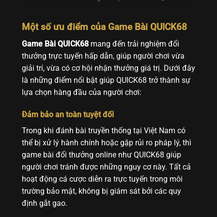
Một số ưu điểm của Game Bài QUICK68
Game Bài QUICK68
mang đến trải nghiệm đổi
thưởng trực tuyến hấp dẫn, giúp người chơi vừa
giải trí, vừa có cơ hội nhận thưởng giá trị. Dưới đây
là những điểm nổi bật giúp QUICK68 trở thành sự
lựa chọn hàng đầu của người chơi:
Đảm bảo an toàn tuyệt đối
Trong khi đánh bài truyền thống tại Việt Nam có
thể bị xử lý hành chính hoặc gặp rủi ro pháp lý, thì
game bài đổi thưởng online như QUICK68 giúp
người chơi tránh được những nguy cơ này. Tất cả
hoạt động cá cược diễn ra trực tuyến trong môi
trường bảo mật, không bị giám sát bởi các quy
định gắt gao.