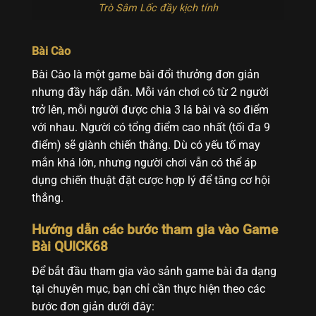
Trò Sâm Lốc đầy kịch tính
Bài Cào
Bài Cào là một game bài đổi thưởng đơn giản
nhưng đầy hấp dẫn. Mỗi ván chơi có từ 2 người
trở lên, mỗi người được chia 3 lá bài và so điểm
với nhau. Người có tổng điểm cao nhất (tối đa 9
điểm) sẽ giành chiến thắng. Dù có yếu tố may
mắn khá lớn, nhưng người chơi vẫn có thể áp
dụng chiến thuật đặt cược hợp lý để tăng cơ hội
thắng.
Hướng dẫn các bước tham gia vào Game
Bài QUICK68
Để bắt đầu tham gia vào sảnh game bài đa dạng
tại chuyên mục, bạn chỉ cần thực hiện theo các
bước đơn giản dưới đây: