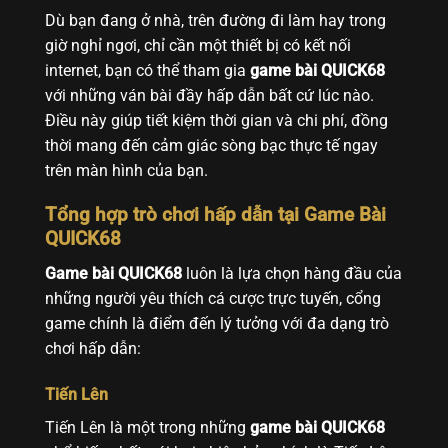
Dù bạn đang ở nhà, trên đường đi làm hay trong
giờ nghỉ ngơi, chỉ cần một thiết bị có kết nối
internet, bạn có thể tham gia
g
ame bài QUICK68
với những ván bài đầy hấp dẫn bất cứ lúc nào.
Điều này giúp tiết kiệm thời gian và chi phí, đồng
thời mang đến cảm giác sòng bạc thực tế ngay
trên màn hình của bạn.
Tổng hợp trò chơi hấp dẫn tại Game Bài
QUICK68
Game bài QUICK68
luôn là lựa chọn hàng đầu của
những người yêu thích cá cược trực tuyến, cổng
game chính là điểm đến lý tưởng với đa dạng trò
chơi hấp dẫn:
Tiến Lên
Tiến Lên là một trong những
g
ame bài QUICK68