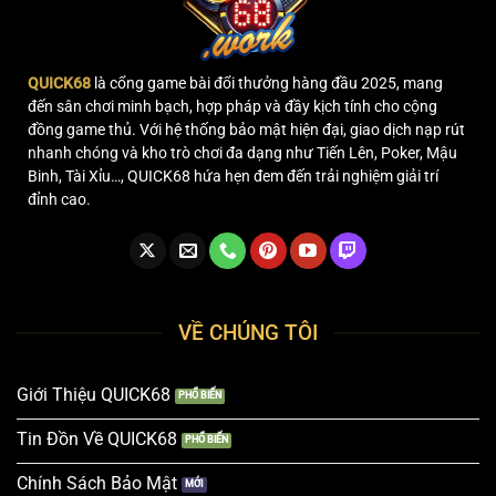
QUICK68
là cổng game bài đổi thưởng hàng đầu 2025, mang
đến sân chơi minh bạch, hợp pháp và đầy kịch tính cho cộng
đồng game thủ. Với hệ thống bảo mật hiện đại, giao dịch nạp rút
nhanh chóng và kho trò chơi đa dạng như Tiến Lên, Poker, Mậu
Binh, Tài Xỉu…, QUICK68 hứa hẹn đem đến trải nghiệm giải trí
đỉnh cao.
VỀ CHÚNG TÔI
Giới Thiệu QUICK68
Tin Đồn Về QUICK68
Chính Sách Bảo Mật