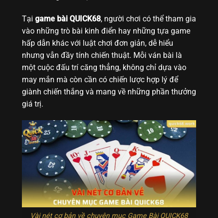
Tại
g
ame bài QUICK68
, người chơi có thể tham gia
vào những trò bài kinh điển hay những tựa game
hấp dẫn khác với luật chơi đơn giản, dễ hiểu
nhưng vẫn đầy tính chiến thuật. Mỗi ván bài là
một cuộc đấu trí căng thẳng, không chỉ dựa vào
may mắn mà còn cần có chiến lược hợp lý để
giành chiến thắng và mang về những phần thưởng
giá trị.
Vài nét cơ bản về chuyên mục Game Bài QUICK68