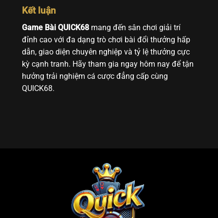
Kết luận
Game Bài QUICK68
mang đến sân chơi giải trí
đỉnh cao với đa dạng trò chơi bài đổi thưởng hấp
dẫn, giao diện chuyên nghiệp và tỷ lệ thưởng cực
kỳ cạnh tranh. Hãy tham gia ngay hôm nay để tận
hưởng trải nghiệm cá cược đẳng cấp cùng
QUICK68.