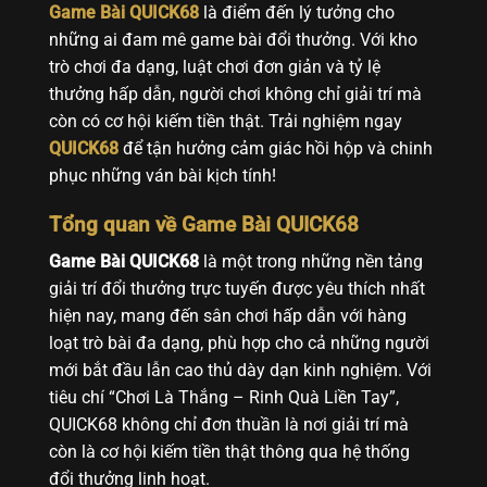
Game Bài QUICK68
là điểm đến lý tưởng cho
những ai đam mê game bài đổi thưởng. Với kho
trò chơi đa dạng, luật chơi đơn giản và tỷ lệ
thưởng hấp dẫn, người chơi không chỉ giải trí mà
còn có cơ hội kiếm tiền thật. Trải nghiệm ngay
QUICK68
để tận hưởng cảm giác hồi hộp và chinh
phục những ván bài kịch tính!
Tổng quan về Game Bài QUICK68
Game Bài QUICK68
là một trong những nền tảng
giải trí đổi thưởng trực tuyến được yêu thích nhất
hiện nay, mang đến sân chơi hấp dẫn với hàng
loạt trò bài đa dạng, phù hợp cho cả những người
mới bắt đầu lẫn cao thủ dày dạn kinh nghiệm. Với
tiêu chí “Chơi Là Thắng – Rinh Quà Liền Tay”,
QUICK68 không chỉ đơn thuần là nơi giải trí mà
còn là cơ hội kiếm tiền thật thông qua hệ thống
đổi thưởng linh hoạt.