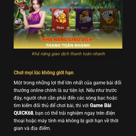
Khả năng giao dịch thanh toán nhanh
Chơi mọi lúc không giới hạn
Một trong những lợi thế lớn nhất của game bài đổi
thưởng online chính là sự tiện lợi. Nếu như trước
đây, người chơi cần phải đến các sòng bạc hoặc
tìm kiếm đối thủ để chơi bài, thì với
Game Bài
QUICK68
, bạn có thể trải nghiệm ngay trên điện
thoại hoặc máy tính mà không bị giới hạn về thời
gian và địa điểm.