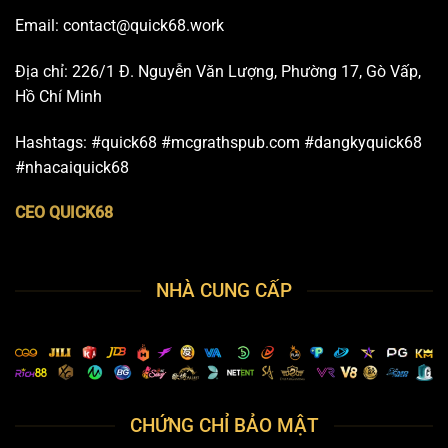
Email:
contact@quick68.work
Địa chỉ: 226/1 Đ. Nguyễn Văn Lượng, Phường 17, Gò Vấp,
Hồ Chí Minh
Hashtags: #quick68 #mcgrathspub.com #dangkyquick68
#nhacaiquick68
CEO QUICK68
NHÀ CUNG CẤP
CHỨNG CHỈ BẢO MẬT