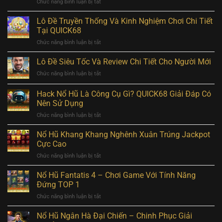
ở
Chức năng bình luận bị tắt
–
Nằm
3
Mơ
Lô Đề Truyền Thống Và Kinh Nghiệm Chơi Chi Tiết
Ý
Thấy
Nghĩa
Tại QUICK68
Rắn
Bất
ở
Chức năng bình luận bị tắt
Đánh
Ngờ
Lô
Số
Khi
Đề
Lô Đề Siêu Tốc Và Review Chi Tiết Cho Người Mới
Gì?
Thấy
Truyền
Gợi
Linh
ở
Chức năng bình luận bị tắt
Thống
Ý
Hồn
Lô
Và
Con
2025
Đề
Hack Nổ Hũ Là Công Cụ Gì? QUICK68 Giải Đáp Có
Kinh
Số
Siêu
Nghiệm
Nên Sử Dụng
May
Tốc
Chơi
Mắn
ở
Chức năng bình luận bị tắt
Và
Chi
Từ
Hack
Review
Tiết
QUICK68
Nổ
Chi
Nổ Hũ Khang Khang Nghênh Xuân Trúng Jackpot
Tại
Hũ
Tiết
Cực Cao
QUICK68
Là
Cho
ở
Chức năng bình luận bị tắt
Công
Người
Nổ
Cụ
Mới
Hũ
Nổ Hũ Fantatis 4 – Chơi Game Với Tính Năng
Gì?
Khang
QUICK68
Đứng TOP 1
Khang
Giải
ở
Chức năng bình luận bị tắt
Nghênh
Đáp
Nổ
Xuân
Có
Hũ
Nổ Hũ Ngân Hà Đại Chiến – Chinh Phục Giải
Trúng
Nên
Fantatis