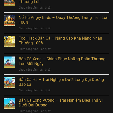
Jackpot
Thưởng Lớn
Sử
4
Cực
Dụng
ở
Chức năng bình luận bị tắt
–
Cao
Nổ
Chơi
Hũ
Nổ Hũ Angry Birds – Quay Thưởng Trúng Tiền Lớn
Game
Ngân
Với
100%
Hà
Tính
ở
Chức năng bình luận bị tắt
Đại
Năng
Nổ
Chiến
Đứng
Hũ
Tool Hack Bắn Cá – Nâng Cao Khả Năng Nhận
–
TOP
Angry
Chinh
Thưởng 100%
1
Birds
Phục
ở
Chức năng bình luận bị tắt
–
Giải
Tool
Quay
Thưởng
Hack
Bắn Cá Xèng – Chinh Phục Những Phần Thưởng
Thưởng
Lớn
Bắn
Trúng
Lớn Mỗi Ngày
Cá
Tiền
ở
Chức năng bình luận bị tắt
–
Lớn
Bắn
Nâng
100%
Cá
Bắn Cá H5 – Trải Nghiệm Dưới Lòng Đại Dương
Cao
Xèng
Khả
Bao La
–
Năng
ở
Chức năng bình luận bị tắt
Chinh
Nhận
Bắn
Phục
Thưởng
Cá
Bắn Cá Long Vương – Trải Nghiệm Điều Thú Vị
Những
100%
H5
Phần
Dưới Đại Dương
–
Thưởng
ở
Chức năng bình luận bị tắt
Trải
Lớn