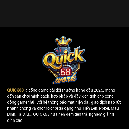
Bắn
Nghiệm
Mỗi
Cá
Dưới
Ngày
Long
Lòng
Vương
Đại
–
Dương
Trải
Bao
Nghiệm
La
Điều
Thú
Vị
Dưới
Đại
Dương
QUICK68
là cổng game bài đổi thưởng hàng đầu 2025, mang
đến sân chơi minh bạch, hợp pháp và đầy kịch tính cho cộng
đồng game thủ. Với hệ thống bảo mật hiện đại, giao dịch nạp rút
nhanh chóng và kho trò chơi đa dạng như Tiến Lên, Poker, Mậu
Binh, Tài Xỉu…, QUICK68 hứa hẹn đem đến trải nghiệm giải trí
đỉnh cao.