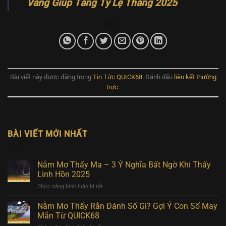
Vàng Giúp Tăng Tỷ Lệ Thắng 2025
Bài viết này được đăng trong
Tin Tức QUICK68
. Đánh dấu
liên kết thường
trực
.
BÀI VIẾT MỚI NHẤT
Nằm Mơ Thấy Ma – 3 Ý Nghĩa Bất Ngờ Khi Thấy
Linh Hồn 2025
ở
Chức năng bình luận bị tắt
Nằm
Mơ
Nằm Mơ Thấy Rắn Đánh Số Gì? Gợi Ý Con Số May
Thấy
Mắn Từ QUICK68
Ma