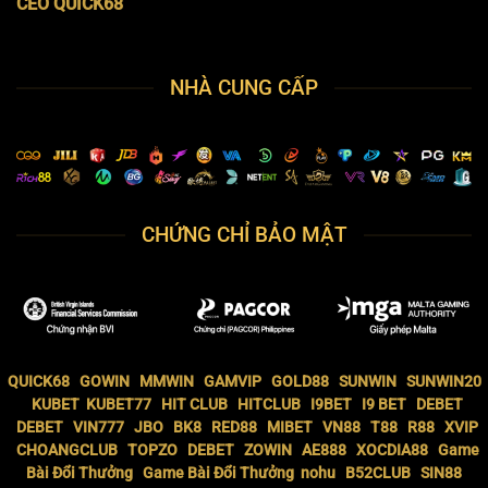
CEO QUICK68
NHÀ CUNG CẤP
CHỨNG CHỈ BẢO MẬT
QUICK68
GOWIN
MMWIN
GAMVIP
GOLD88
SUNWIN
SUNWIN20
KUBET
KUBET77
HIT CLUB
HITCLUB
I9BET
I9 BET
DEBET
DEBET
VIN777
JBO
BK8
RED88
MIBET
VN88
T88
R88
XVIP
CHOANGCLUB
TOPZO
DEBET
ZOWIN
AE888
XOCDIA88
Game
Bài Đổi Thưởng
Game Bài Đổi Thưởng
nohu
B52CLUB
SIN88