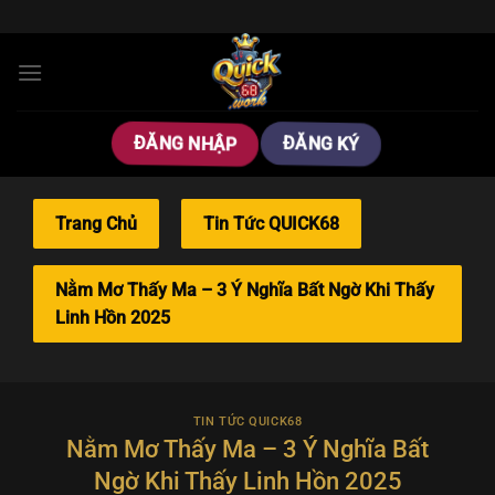
Bỏ
qua
nội
dung
ĐĂNG NHẬP
ĐĂNG KÝ
Trang Chủ
Tin Tức QUICK68
Nằm Mơ Thấy Ma – 3 Ý Nghĩa Bất Ngờ Khi Thấy
Linh Hồn 2025
TIN TỨC QUICK68
Nằm Mơ Thấy Ma – 3 Ý Nghĩa Bất
Ngờ Khi Thấy Linh Hồn 2025