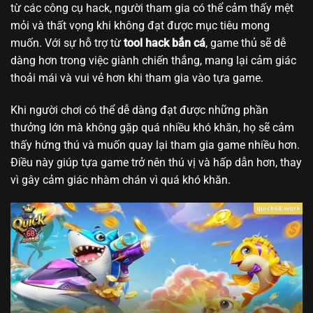
từ các công cụ hack, người tham gia có thể cảm thấy mệt
mỏi và thất vọng khi không đạt được mục tiêu mong
muốn. Với sự hỗ trợ từ
tool hack bắn cá
, game thủ sẽ dễ
dàng hơn trong việc giành chiến thắng, mang lại cảm giác
thoải mái và vui vẻ hơn khi tham gia vào tựa game.
Khi người chơi có thể dễ dàng đạt được những phần
thưởng lớn mà không gặp quá nhiều khó khăn, họ sẽ cảm
thấy hứng thú và muốn quay lại tham gia game nhiều hơn.
Điều này giúp tựa game trở nên thú vị và hấp dẫn hơn, thay
vì gây cảm giác nhàm chán vì quá khó khăn.