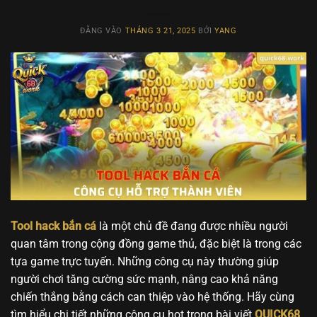
ĐĂNG VÀO
THÁNG 3 21, 2025
BỞI
YANG
Tool hack bắn cá
là một chủ đề đang được nhiều người
quan tâm trong cộng đồng game thủ, đặc biệt là trong các
tựa game trực tuyến. Những công cụ này thường giúp
người chơi tăng cường sức mạnh, nâng cao khả năng
chiến thắng bằng cách can thiệp vào hệ thống. Hãy cùng
tìm hiểu chi tiết những công cụ hot trong bài viết
QUICK68