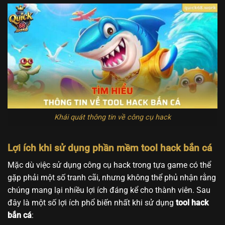
Khái quát thông tin về công cụ hack
Lợi ích khi sử dụng phần mềm tool hack bắn cá
Mặc dù việc sử dụng công cụ hack trong tựa game có thể
gặp phải một số tranh cãi, nhưng không thể phủ nhận rằng
chúng mang lại nhiều lợi ích đáng kể cho thành viên. Sau
đây là một số lợi ích phổ biến nhất khi sử dụng
tool hack
bắn cá
: