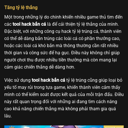
Tăng tỷ lệ thắng
Một trong những lý do chính khiến nhiều game thủ tìm đến
các
tool hack bắn cá
là để cải thiện tỷ lệ thắng của mình.
Đặc biệt, với những công cụ hack tỷ lệ trúng cá, thành viên
có thể dễ dàng bắn trúng các loài cá có phần thưởng cao,
hoặc các loài cá khó bắn mà thông thường cần rất nhiều
thời gian và công sức để hạ gục. Điều này không chỉ giúp
người chơi thu được nhiều tiền thưởng mà còn mang lại
cảm giác chiến thắng dễ dàng hơn.
Việc sử dụng
tool hack bắn cá
tỷ lệ trúng cũng giúp loại bỏ
yếu tố may rủi trong tựa game, khiến thành viên cảm thấy
mình có thể kiểm soát được kết quả của mỗi trận đấu. Điều
này rất quan trọng đối với những ai đang tìm cách nâng
cao khả năng chiến thắng mà không phải tham gia quá
lâu.