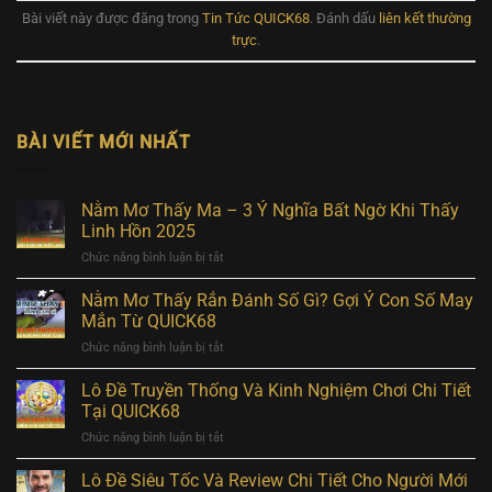
Bài viết này được đăng trong
Tin Tức QUICK68
. Đánh dấu
liên kết thường
trực
.
BÀI VIẾT MỚI NHẤT
Nằm Mơ Thấy Ma – 3 Ý Nghĩa Bất Ngờ Khi Thấy
Linh Hồn 2025
ở
Chức năng bình luận bị tắt
Nằm
Mơ
Nằm Mơ Thấy Rắn Đánh Số Gì? Gợi Ý Con Số May
Thấy
Mắn Từ QUICK68
Ma
ở
Chức năng bình luận bị tắt
–
Nằm
3
Mơ
Lô Đề Truyền Thống Và Kinh Nghiệm Chơi Chi Tiết
Ý
Thấy
Nghĩa
Tại QUICK68
Rắn
Bất
ở
Chức năng bình luận bị tắt
Đánh
Ngờ
Lô
Số
Khi
Đề
Lô Đề Siêu Tốc Và Review Chi Tiết Cho Người Mới
Gì?
Thấy