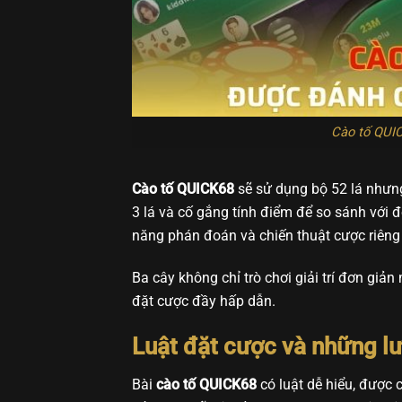
Cào tố QUIC
Cào tố QUICK68
sẽ sử dụng bộ 52 lá nhưn
3 lá và cố gắng tính điểm để so sánh với đ
năng phán đoán và chiến thuật cược riêng 
Ba cây không chỉ trò chơi giải trí đơn giả
đặt cược đầy hấp dẫn.
Luật đặt cược và những lư
Bài
cào tố QUICK68
có luật dễ hiểu, được 