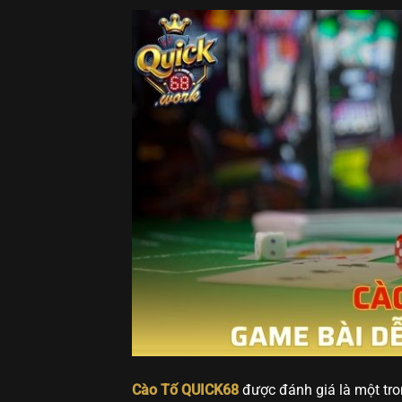
Cào Tố QUICK68
được đánh giá là một tr