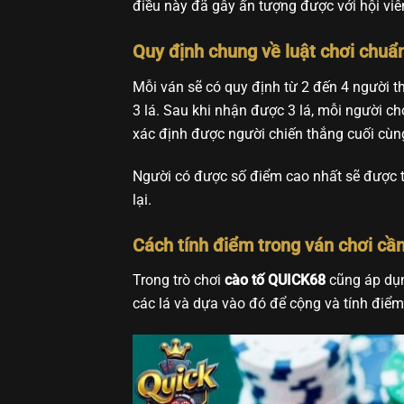
điều này đã gây ấn tượng được với hội viê
Quy định chung về luật chơi chuẩ
Mỗi ván sẽ có quy định từ 2 đến 4 người 
3 lá. Sau khi nhận được 3 lá, mỗi người ch
xác định được người chiến thắng cuối cùn
Người có được số điểm cao nhất sẽ được t
lại.
Cách tính điểm trong ván chơi cần
Trong trò chơi
cào tố QUICK68
cũng áp dụn
các lá và dựa vào đó để cộng và tính điểm c