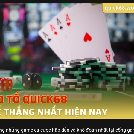
ong những game cá cược hấp dẫn và khó đoán nhất tại cổng ga