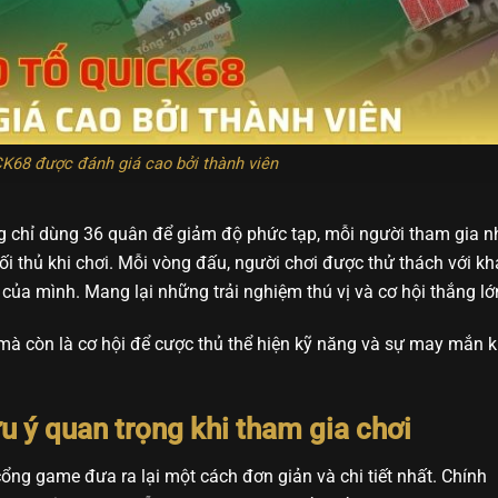
K68 được đánh giá cao bởi thành viên
g chỉ dùng 36 quân để giảm độ phức tạp, mỗi người tham gia 
ối thủ khi chơi. Mỗi vòng đấu, người chơi được thử thách với kh
của mình. Mang lại những trải nghiệm thú vị và cơ hội thắng lớ
n mà còn là cơ hội để cược thủ thể hiện kỹ năng và sự may mắn k
u ý quan trọng khi tham gia chơi
cổng game đưa ra lại một cách đơn giản và chi tiết nhất. Chính