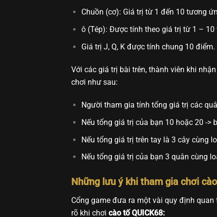
Chuồn (cơ): Giá trị từ 1 đến 10 tương ứ
ô (Tép): Được tính theo giá trị từ 1 – 10
Giá trị J, Q, K được tính chung 10 điểm.
Với các giá trị bài trên, thành viên khi nh
chơi như sau:
Người tham gia tính tổng giá trị các qu
Nếu tổng giá trị của bạn 10 hoặc 20 -> 
Nếu tổng giá trị trên tay là 3 cây cùng 
Nếu tổng giá trị của bạn 3 quân cùng l
Những lưu ý khi tham gia chơi cào
Cổng game đưa ra một vài quy định quan t
rõ khi chơi
cào tố QUICK68: