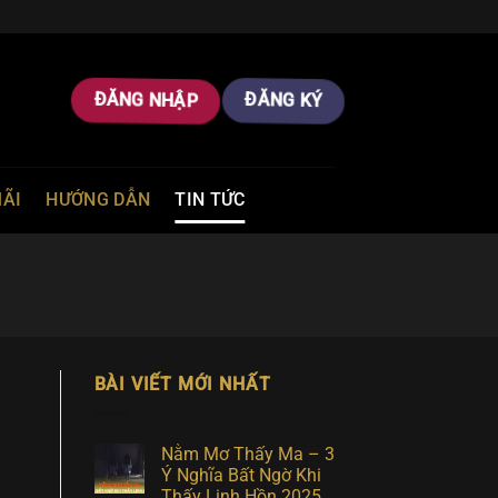
ĐĂNG NHẬP
ĐĂNG KÝ
ÃI
HƯỚNG DẪN
TIN TỨC
BÀI VIẾT MỚI NHẤT
Nằm Mơ Thấy Ma – 3
Ý Nghĩa Bất Ngờ Khi
Thấy Linh Hồn 2025