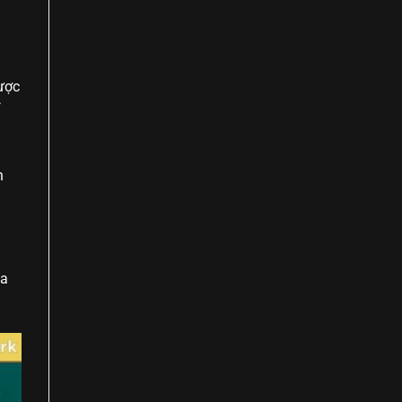
Đại
Long
Dương
Vương
Bao
–
La
Trải
Nghiệm
ược
Điều
Thú
Vị
Dưới
Đại
n
Dương
ủa