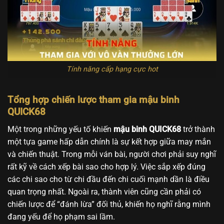
Tính năng cấp hạng cực hot
Tổng hợp chiến lược tham gia mậu binh
QUICK68
Một trong những yếu tố khiến
mậu binh QUICK68
trở thành
một tựa game hấp dẫn chính là sự kết hợp giữa may mắn
và chiến thuật. Trong mỗi ván bài, người chơi phải suy nghĩ
rất kỹ về cách xếp bài sao cho hợp lý. Việc sắp xếp đúng
các chi sao cho từ chi đầu đến chi cuối mạnh dần là điều
quan trọng nhất. Ngoài ra, thành viên cũng cần phải có
chiến lược để “đánh lừa” đối thủ, khiến họ nghĩ rằng mình
đang yếu để họ phạm sai lầm.