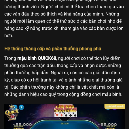
tượng thành viên. Người chơi có thể lựa chọn tham gia vào
các ván đấu theo sở thích và khả năng của mình. Những
người mới làm quen có thể thử sức ở các bàn chơi nhỏ để
nâng cao kỹ năng trước khi tham gia vào các bàn cược lớn
hơn.
Hệ thống thăng cấp và phần thưởng phong phú
Trong
mậu binh QUICK68
, người chơi có thể tích lũy điểm
thưởng qua các trận đấu, thăng cấp và nhận được những
phần thưởng hấp dẫn. Ngoài ra, còn có các giải đấu định
kỳ, giúp có cơ hội tranh tài và giành những giải thưởng giá
trị. Các phần thưởng này không chỉ là vật chất mà còn là
những danh hiệu cao quý trong cộng đồng chơi mậu binh.