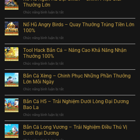
Fantatis
Jackpot
Thưởng Lớn
Sử
4
Cực
Dụng
ở
Chức năng bình luận bị tắt
–
Cao
Nổ
Chơi
Hũ
Nổ Hũ Angry Birds – Quay Thưởng Trúng Tiền Lớn
Game
Ngân
Với
100%
Hà
Tính
ở
Chức năng bình luận bị tắt
Đại
Năng
Nổ
Chiến
Đứng
Hũ
Tool Hack Bắn Cá – Nâng Cao Khả Năng Nhận
–
TOP
Angry
Chinh
Thưởng 100%
1
Birds
Phục
ở
Chức năng bình luận bị tắt
–
Giải
Tool
Quay
Thưởng
Hack
Bắn Cá Xèng – Chinh Phục Những Phần Thưởng
Thưởng
Lớn
Bắn
Trúng
Lớn Mỗi Ngày
Cá
Tiền
ở
Chức năng bình luận bị tắt
–
Lớn
Bắn
Nâng
100%
Cá
Bắn Cá H5 – Trải Nghiệm Dưới Lòng Đại Dương
Cao
Xèng
Khả
Bao La
–
Năng
ở
Chức năng bình luận bị tắt
Chinh
Nhận
Bắn
Phục
Thưởng
Cá
Bắn Cá Long Vương – Trải Nghiệm Điều Thú Vị
Những
100%
H5
Phần
Dưới Đại Dương
–
Thưởng