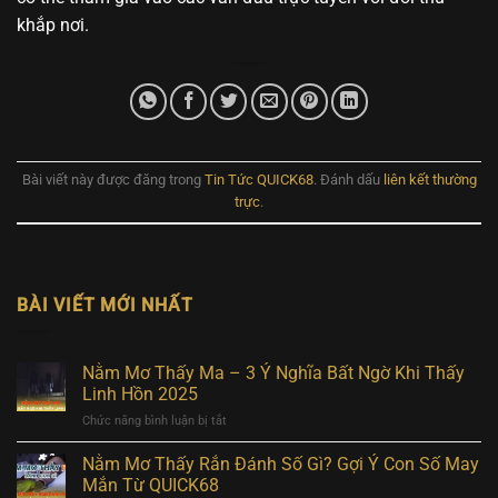
khắp nơi.
Bài viết này được đăng trong
Tin Tức QUICK68
. Đánh dấu
liên kết thường
trực
.
BÀI VIẾT MỚI NHẤT
Nằm Mơ Thấy Ma – 3 Ý Nghĩa Bất Ngờ Khi Thấy
Linh Hồn 2025
ở
Chức năng bình luận bị tắt
Nằm
Mơ
Nằm Mơ Thấy Rắn Đánh Số Gì? Gợi Ý Con Số May
Thấy
Mắn Từ QUICK68
Ma