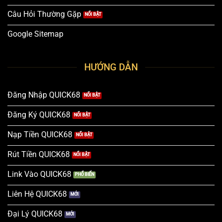
Câu Hỏi Thường Gặp
Google Sitemap
HƯỚNG DẪN
Đăng Nhập QUICK68
Đăng Ký QUICK68
Nạp Tiền QUICK68
Rút Tiền QUICK68
Link Vào QUICK68
Liên Hệ QUICK68
Đại Lý QUICK68