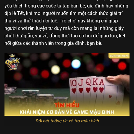
yêu thích trong các cuộc tụ tập bạn bè, gia đình hay những
dịp lễ Tết, khi mọi người muốn tìm một cách thức giải trí
thú vị và thử thách trí tuệ. Trò chơi này không chỉ giúp
người chơi rèn luyện tư duy mà còn mang lại những giây
phút thư giãn, vui vẻ, đồng thời tạo cơ hội để giao lưu, kết
nối giữa các thành viên trong gia đình, bạn bè.
Đôi nét thông tin về trò mậu binh