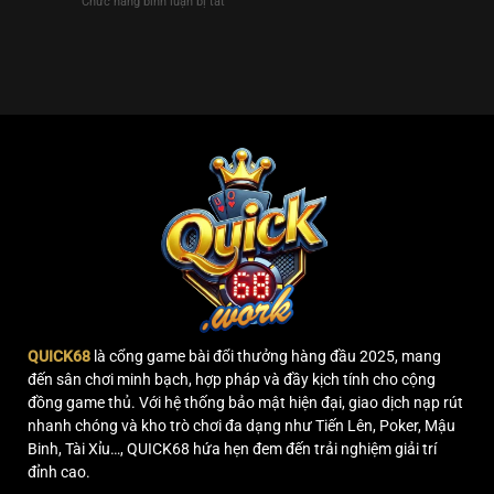
ở
Chức năng bình luận bị tắt
Trải
Lớn
Bắn
Nghiệm
Mỗi
Cá
Dưới
Ngày
Long
Lòng
Vương
Đại
–
Dương
Trải
Bao
Nghiệm
La
Điều
Thú
Vị
Dưới
Đại
Dương
QUICK68
là cổng game bài đổi thưởng hàng đầu 2025, mang
đến sân chơi minh bạch, hợp pháp và đầy kịch tính cho cộng
đồng game thủ. Với hệ thống bảo mật hiện đại, giao dịch nạp rút
nhanh chóng và kho trò chơi đa dạng như Tiến Lên, Poker, Mậu
Binh, Tài Xỉu…, QUICK68 hứa hẹn đem đến trải nghiệm giải trí
đỉnh cao.