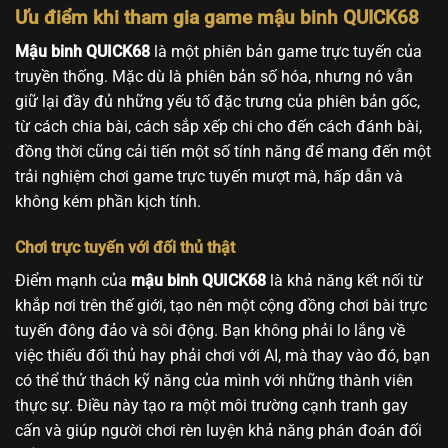
Ưu điểm khi tham gia game mậu binh QUICK68
Mậu binh QUICK68
là một phiên bản game trực tuyến của
truyền thống. Mặc dù là phiên bản số hóa, nhưng nó vẫn
giữ lại đầy đủ những yếu tố đặc trưng của phiên bản gốc,
từ cách chia bài, cách sắp xếp chi cho đến cách đánh bài,
đồng thời cũng cải tiến một số tính năng để mang đến một
trải nghiệm chơi game trực tuyến mượt mà, hấp dẫn và
không kém phần kịch tính.
Chơi trực tuyến với đối thủ thật
Điểm mạnh của
mậu binh QUICK68
là khả năng kết nối từ
khắp nơi trên thế giới, tạo nên một cộng đồng chơi bài trực
tuyến đông đảo và sôi động. Bạn không phải lo lắng về
việc thiếu đối thủ hay phải chơi với AI, mà thay vào đó, bạn
có thể thử thách kỹ năng của mình với những thành viên
thực sự. Điều này tạo ra một môi trường cạnh tranh gay
cấn và giúp người chơi rèn luyện khả năng phán đoán đối